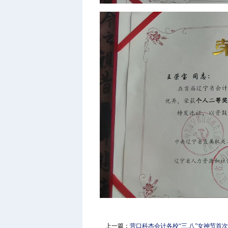
上一篇：
营口科杰会计各校“三.八”女神节首